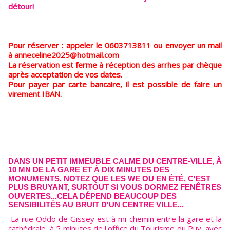
détour!
Pour réserver : appeler le 0603713811 ou envoyer un mail
à anneceline2025@hotmail.com
La réservation est ferme à réception des arrhes par chèque
après acceptation de vos dates.
Pour payer par carte bancaire, il est possible de faire un
virement IBAN.
DANS UN PETIT IMMEUBLE CALME DU CENTRE-VILLE, À
10 MN DE LA GARE ET À DIX MINUTES DES
MONUMENTS. NOTEZ QUE LES WE OU EN ÉTÉ, C'EST
PLUS BRUYANT, SURTOUT SI VOUS DORMEZ FENÊTRES
OUVERTES...CELA DÉPEND BEAUCOUP DES
SENSIBILITÉS AU BRUIT D'UN CENTRE VILLE...
La rue Oddo de Gissey est à mi-chemin entre la gare et la
cathédrale, à 5 minutes de l'office du Tourisme du Puy, avec