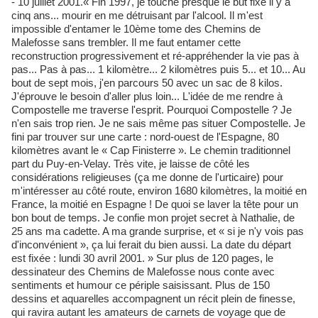
- 10 juillet 2001.« Fin 1997, je touche presque le but fixé il y a
cinq ans... mourir en me détruisant par l'alcool. Il m'est
impossible d'entamer le 10ème tome des Chemins de
Malefosse sans trembler. Il me faut entamer cette
reconstruction progressivement et ré-appréhender la vie pas à
pas... Pas à pas... 1 kilomètre... 2 kilomètres puis 5... et 10... Au
bout de sept mois, j'en parcours 50 avec un sac de 8 kilos.
J'éprouve le besoin d'aller plus loin... L'idée de me rendre à
Compostelle me traverse l'esprit. Pourquoi Compostelle ? Je
n'en sais trop rien. Je ne sais même pas situer Compostelle. Je
fini par trouver sur une carte : nord-ouest de l'Espagne, 80
kilomètres avant le « Cap Finisterre ». Le chemin traditionnel
part du Puy-en-Velay. Très vite, je laisse de côté les
considérations religieuses (ça me donne de l'urticaire) pour
m'intéresser au côté route, environ 1680 kilomètres, la moitié en
France, la moitié en Espagne ! De quoi se laver la tête pour un
bon bout de temps. Je confie mon projet secret à Nathalie, de
25 ans ma cadette. A ma grande surprise, et « si je n'y vois pas
d'inconvénient », ça lui ferait du bien aussi. La date du départ
est fixée : lundi 30 avril 2001. » Sur plus de 120 pages, le
dessinateur des Chemins de Malefosse nous conte avec
sentiments et humour ce périple saisissant. Plus de 150
dessins et aquarelles accompagnent un récit plein de finesse,
qui ravira autant les amateurs de carnets de voyage que de