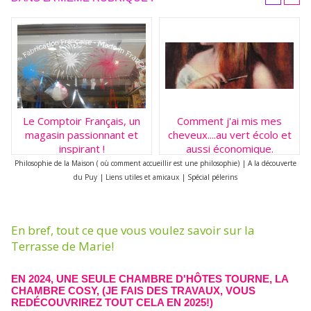
Le Comptoir Français, un
Comment j'ai mis mes
magasin passionnant et
cheveux....au vert écolo et
inspirant !
aussi économique.
Passage aux coloration
Philosophie de la Maison ( où comment accueillir est une philosophie)
|
A la découverte
bio.
du Puy
|
Liens utiles et amicaux
|
Spécial pélerins
En bref, tout ce que vous voulez savoir sur la
Terrasse de Marie!
EN 2024, UNE SEULE CHAMBRE D'HÔTES TOURNE, LA
CHAMBRE COSY, (JE FAIS DES TRAVAUX, VOUS
REDÉCOUVRIREZ TOUT CELA EN 2025!)