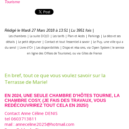
Tourisme
Rédigé le Mardi 27 Mars 2018 à 13:51 | Lu 3951 fois |
Les chambres
|
La suite DOJO
|
Les tarifs
|
Plan et Accès
|
Parkings
|
La déco et ses
détails
|
Le petit déjeuner
|
Contact et tout l'essentiel à savoir
|
Le Puy, une ville qui a
du sens!
|
Livre d'Or
|
Les disponibilités
|
Dispo et résa sms, via Open System ( le service
en ligne des Offices de Tourisme), ou via Gîtes de France
En bref, tout ce que vous voulez savoir sur la
Terrasse de Marie!
EN 2024, UNE SEULE CHAMBRE D'HÔTES TOURNE, LA
CHAMBRE COSY, (JE FAIS DES TRAVAUX, VOUS
REDÉCOUVRIREZ TOUT CELA EN 2025!)
Contact Anne Céline DENIS
tel 0603713811
mail : anneceline2025@hotmail.com