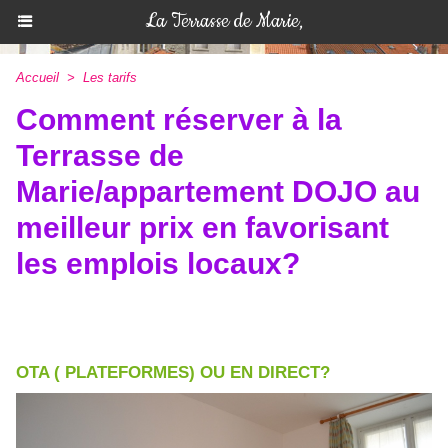
La Terrasse de Marie,
Accueil
>
Les tarifs
Comment réserver à la
Terrasse de
Marie/appartement DOJO au
meilleur prix en favorisant
les emplois locaux?
OTA ( PLATEFORMES) OU EN DIRECT?