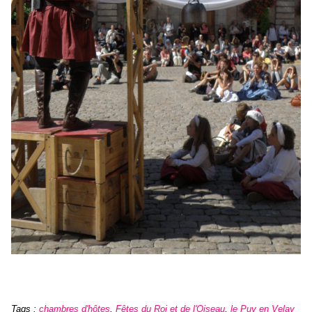
Tags
:
chambres d'hôtes
,
Fêtes du Roi et de l'Oiseau
,
le Puy en Velay