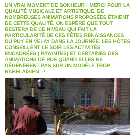
UN VRAI MOMENT DE BONHEUR ! MERCI POUR LA
QUALITÉ MUSICALE ET ARTISTIQUE. DE
NOMBREUSES ANIMATIONS PROPOSÉES ÉTAIENT
DE CETTE QUALITÉ, ON ESPÈRE QUE TOUT
RESTERA DE CE NIVEAU QUI FAIT LA
PARTICULARITÉ DE CES FÊTES RENAISSANCES
DU PUY EN VELAY DANS LA JOURNÉE. LES HÔTES
CONSEILLENT LE SOIR LES ACTIVITÉS
ENCADRÉES ( PAYANTES) ET CERTAINES DES
ANIMATIONS DE RUE QUAND ELLES NE
DÉGÉNÈRENT PAS SUR UN MODÈLE TROP
RABELAISIEN...!