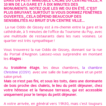
DANS UN PETIT IMMEUBLE CALME DU CENTRE-VILLE, À
10 MN DE LA GARE ET À DIX MINUTES DES
MONUMENTS. NOTEZ QUE LES WE OU EN ÉTÉ, C'EST
PLUS BRUYANT, SURTOUT SI VOUS DORMEZ FENÊTRES
OUVERTES...CELA DÉPEND BEAUCOUP DES
SENSIBILITÉS AU BRUIT D'UN CENTRE VILLE...
La rue Oddo de Gissey est à mi-chemin entre la gare et la
cathédrale, à 5 minutes de l'office du Tourisme du Puy, avec
une multitude de restaurants dans les rues voisines. Le
quartier est très sympathique !
Vous trouverez la rue Oddo de Gissey, donnant sur la rue
du Portail d'Avignon. Laissez-vous surprendre en montant
les
étages
:
Au
troisième étage
, les deux chambres,
la chambre
Christine (COSY)
avec une salle de bain privative et un petit
salon privé.
Mais ce n'est pas fini, et sous les toits, dans une dominante
de bois proche des chalets, le lieu du petit déjeuner, chez
votre hôtesse et la fameuse terrasse, qui est accessible
uniquement pour le temps du petit déjeuner.
A votre arrivée, en général vers 19h30, mais c'est toujours