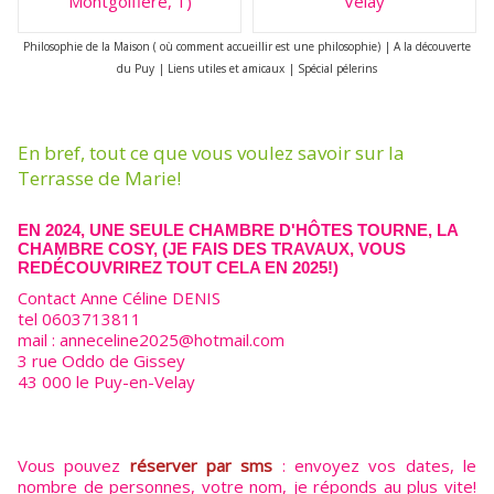
Montgolfière, 1)
Velay
Philosophie de la Maison ( où comment accueillir est une philosophie)
|
A la découverte
du Puy
|
Liens utiles et amicaux
|
Spécial pélerins
En bref, tout ce que vous voulez savoir sur la
Terrasse de Marie!
EN 2024, UNE SEULE CHAMBRE D'HÔTES TOURNE, LA
CHAMBRE COSY, (JE FAIS DES TRAVAUX, VOUS
REDÉCOUVRIREZ TOUT CELA EN 2025!)
Contact Anne Céline DENIS
tel 0603713811
mail : anneceline2025@hotmail.com
3 rue Oddo de Gissey
43 000 le Puy-en-Velay
Vous pouvez
réserver par sms
: envoyez vos dates, le
nombre de personnes, votre nom, je réponds au plus vite!