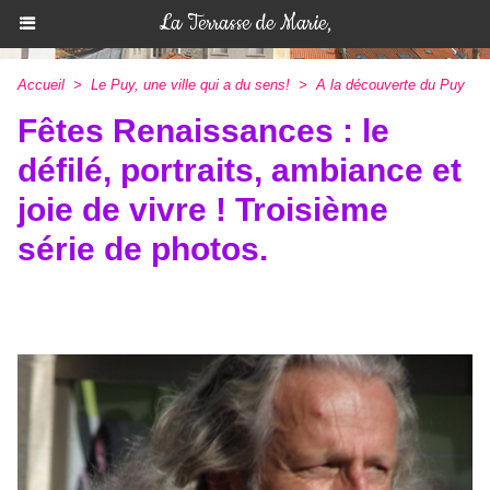
La Terrasse de Marie,
Accueil
>
Le Puy, une ville qui a du sens!
>
A la découverte du Puy
Fêtes Renaissances : le
défilé, portraits, ambiance et
joie de vivre ! Troisième
série de photos.