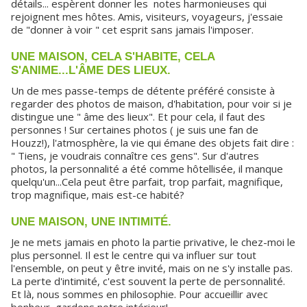
détails... espèrent donner les notes harmonieuses qui
rejoignent mes hôtes. Amis, visiteurs, voyageurs, j'essaie
de "donner à voir " cet esprit sans jamais l'imposer.
UNE MAISON, CELA S'HABITE, CELA
S'ANIME...L'ÂME DES LIEUX.
Un de mes passe-temps de détente préféré consiste à
regarder des photos de maison, d'habitation, pour voir si je
distingue une " âme des lieux". Et pour cela, il faut des
personnes ! Sur certaines photos ( je suis une fan de
Houzz!), l'atmosphère, la vie qui émane des objets fait dire :
" Tiens, je voudrais connaître ces gens". Sur d'autres
photos, la personnalité a été comme hôtellisée, il manque
quelqu'un...Cela peut être parfait, trop parfait, magnifique,
trop magnifique, mais est-ce habité?
UNE MAISON, UNE INTIMITÉ.
Je ne mets jamais en photo la partie privative, le chez-moi le
plus personnel. Il est le centre qui va influer sur tout
l'ensemble, on peut y être invité, mais on ne s'y installe pas.
La perte d'intimité, c'est souvent la perte de personnalité.
Et là, nous sommes en philosophie. Pour accueillir avec
bonheur, gardons notre intérieur!