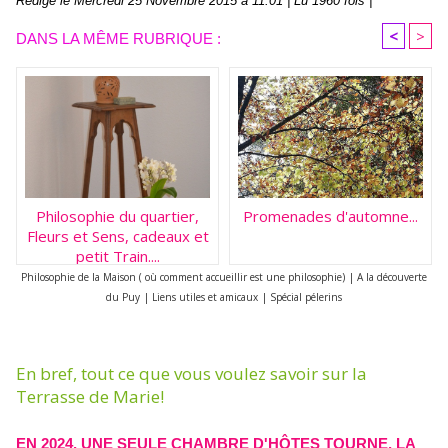
Rédigé le Mercredi 25 Novembre 2015 à 11:01 | Lu 1960 fois |
<
>
DANS LA MÊME RUBRIQUE :
Philosophie du quartier,
Promenades d'automne...
Fleurs et Sens, cadeaux et
petit Train....
Philosophie de la Maison ( où comment accueillir est une philosophie)
|
A la découverte
du Puy
|
Liens utiles et amicaux
|
Spécial pélerins
En bref, tout ce que vous voulez savoir sur la
Terrasse de Marie!
EN 2024, UNE SEULE CHAMBRE D'HÔTES TOURNE, LA