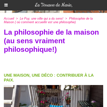
La Terrasse de Marie,
Accueil
>
Le Puy, une ville qui a du sens!
>
Philosophie de la
Maison ( où comment accueillir est une philosophie)
La philosophie de la maison
(au sens vraiment
philosophique!)
UNE MAISON, UNE DÉCO : CONTRIBUER À LA
PAIX.