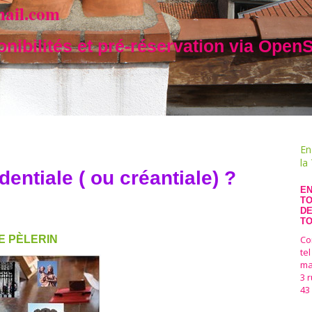
mail.com
ré-réservation via OpenSystem ( Offic
En
la
dentiale ( ou créantiale) ?
EN
TO
DE
TO
E PÈLERIN
Co
te
ma
3 
43