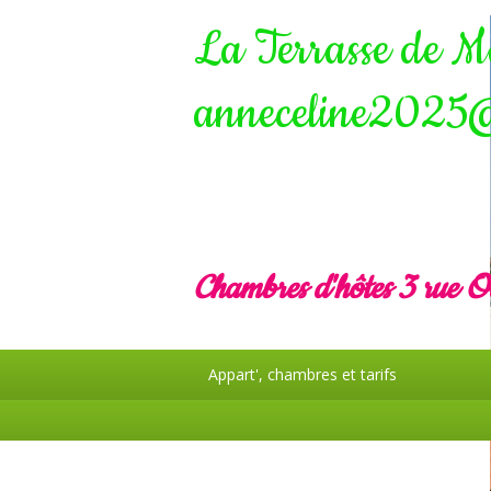
La Terrasse de 
anneceline2025
Chambres d'hôtes 3 rue 
Appart', chambres et tarifs