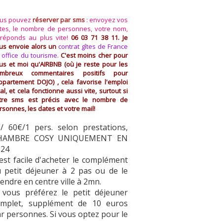
us pouvez
réserver par sms
: envoyez vos
tes, le nombre de personnes, votre nom,
 réponds au plus vite!
06 03 71 38 11. Je
us envoie alors un
contrat gîtes de France
u
office du tourisme.
C'est moins cher pour
us et moi qu'AIRBNB (où je reste pour les
mbreux commentaires positifs pour
Appartement DOJO) , cela favorise l'emploi
cal, et cela fonctionne aussi vite, surtout si
tre sms est précis avec le nombre de
rsonnes, les dates et votre mail!
/ 60€/1 pers. selon prestations,
HAMBRE COSY UNIQUEMENT EN
024
 est facile d'acheter le complément
 petit déjeuner à 2 pas ou de le
endre en centre ville à 2mn.
 vous préférez le petit déjeuner
omplet, supplément de 10 euros
r personnes. Si vous optez pour le