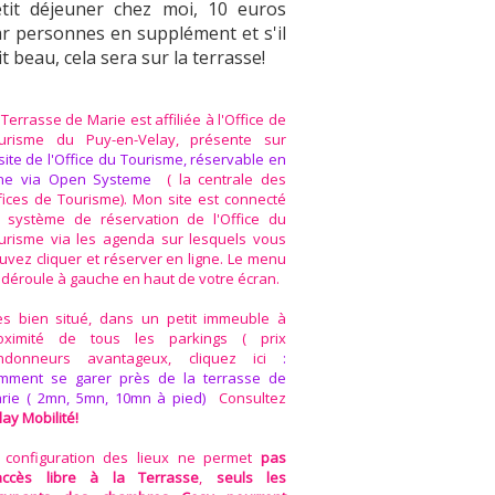
tit déjeuner chez moi, 10 euros
r personnes en supplément et s'il
it beau, cela sera sur la terrasse!
 Terrasse de Marie est affiliée à l'Office de
urisme du Puy-en-Velay, présente sur
site de l'Office du Tourisme, réservable en
gne via Open Systeme
( la centrale des
fices de Tourisme). Mon site est connecté
 système de réservation de l'Office du
urisme via les agenda sur lesquels vous
uvez cliquer et réserver en ligne. Le menu
 déroule à gauche en haut de votre écran.
ès bien situé, dans un petit immeuble à
oximité de tous les parkings ( prix
ndonneurs avantageux, cliquez ici
:
mment se garer près de la terrasse de
rie ( 2mn, 5mn, 10mn à pied)
Consultez
lay Mobilité!
 configuration des lieux ne permet
pas
accès libre à la Terrasse
,
seuls les