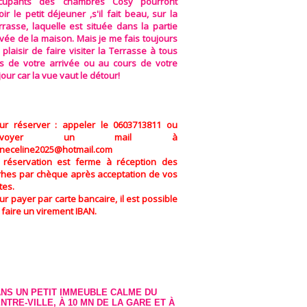
cupants des chambres Cosy pourront
oir le petit déjeuner ,s'il fait beau, sur la
rrasse, laquelle est située dans la partie
ivée de la maison. Mais je me fais toujours
 plaisir de faire visiter la Terrasse à tous
rs de votre arrivée ou au cours de votre
jour car la vue vaut le détour!
ur réserver : appeler le 0603713811 ou
nvoyer un mail à
neceline2025@hotmail.com
 réservation est ferme à réception des
rhes par chèque après acceptation de vos
tes.
ur payer par carte bancaire, il est possible
 faire un virement IBAN.
NS UN PETIT IMMEUBLE CALME DU
NTRE-VILLE, À 10 MN DE LA GARE ET À