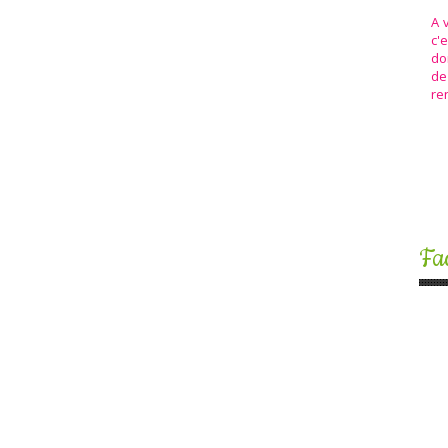
A 
c'
do
de
ren
Fa