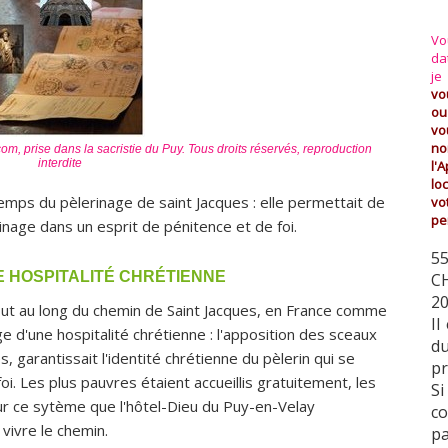
Vo
da
je
vo
o
vo
no
om, prise dans la sacristie du Puy. Tous droits réservés, reproduction
interdite
l'
lo
temps du pèlerinage de saint Jacques : elle permettait de
vo
pe
erinage dans un esprit de pénitence et de foi.
55
E HOSPITALITÉ CHRÉTIENNE
C
2
out au long du chemin de Saint Jacques, en France comme
Il
d'une hospitalité chrétienne : l'apposition des sceaux
du
, garantissait l'identité chrétienne du pèlerin qui se
pr
oi. Les plus pauvres étaient accueillis gratuitement, les
Si
sur ce sytème que l'hôtel-Dieu du Puy-en-Velay
c
 vivre le chemin.
pa