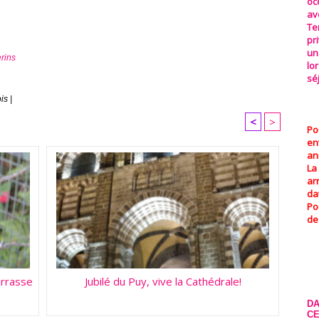
oc
av
Te
pr
un
rins
lo
sé
is |
<
>
Po
e
an
La
ar
da
Po
de
terrasse
Jubilé du Puy, vive la Cathédrale!
DA
CE