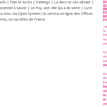
rifs
|
Plan et Accès
|
Parkings
|
La déco et ses détails
|
DI
QU
ssentiel à savoir
|
Le Puy, une ville qui a du sens!
|
Livre
BR
sa sms, via Open System ( le service en ligne des Offices
FE
BE
me), ou via Gîtes de France
D'
La
la
l'
mu
vo
Vo
do
La
ét
Au
ch
ba
Ma
un
le
et
un