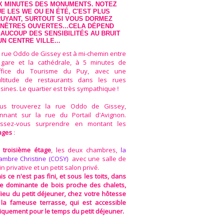
X MINUTES DES MONUMENTS. NOTEZ
E LES WE OU EN ÉTÉ, C'EST PLUS
UYANT, SURTOUT SI VOUS DORMEZ
NÊTRES OUVERTES...CELA DÉPEND
AUCOUP DES SENSIBILITÉS AU BRUIT
UN CENTRE VILLE...
 rue Oddo de Gissey est à mi-chemin entre
 gare et la cathédrale, à 5 minutes de
office du Tourisme du Puy, avec une
ltitude de restaurants dans les rues
isines. Le quartier est très sympathique !
us trouverez la rue Oddo de Gissey,
nnant sur la rue du Portail d'Avignon.
issez-vous surprendre en montant les
ages
:
troisième étage
, les deux chambres,
la
ambre Christine (COSY)
avec une salle de
in privative et un petit salon privé.
is ce n'est pas fini, et sous les toits, dans
e dominante de bois proche des chalets,
 lieu du petit déjeuner, chez votre hôtesse
 la fameuse terrasse, qui est accessible
iquement pour le temps du petit déjeuner.