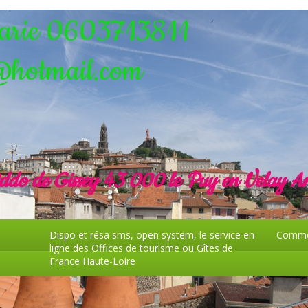
Marie 0603713811
@hotmail.com
Oddo de Gissey 43 000 le Puy en Velay An
Dispo et résa sms, open system, le service en
Commen
ligne des Offices de tourisme ou Gîtes de
France Haute-Loire