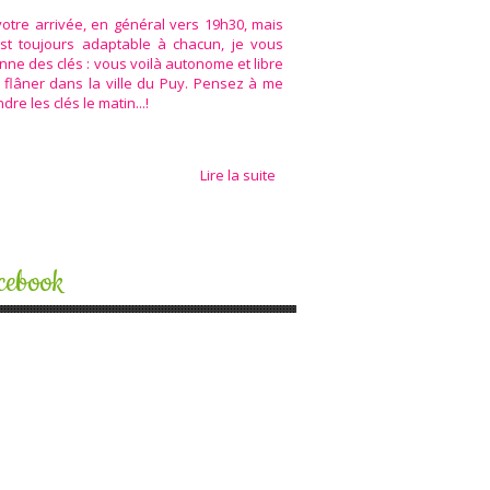
votre arrivée, en général vers 19h30, mais
est toujours adaptable à chacun, je vous
nne des clés : vous voilà autonome et libre
 flâner dans la ville du Puy. Pensez à me
dre les clés le matin...!
Lire la suite
cebook