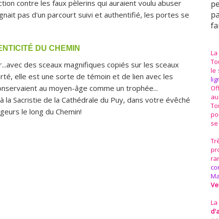
ection contre les faux pèlerins qui auraient voulu abuser
pe
pa
ignait pas d'un parcourt suivi et authentifié, les portes se
fa
ENTICITÉ DU CHEMIN
La
To
or...avec des sceaux magnifiques copiés sur les sceaux
le
rté, elle est une sorte de témoin et de lien avec les
li
 conservaient au moyen-âge comme un trophée...
Of
au
 la Sacristie de la Cathédrale du Puy, dans votre évêché
To
rgeurs le long du Chemin!
po
se
Tr
pr
ra
co
Ma
Ve
La
d'